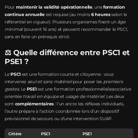
Pour
maintenir la validité opérationnelle
, une
formation
continue annuelle
est requise (au moins
6 heures
selon le
référentiel en vigueur). Plusieurs organismes fixent un
âge
minimal
(souvent 16 ans) et peuvent recommander le PSC1,
sans en faire un prérequis strict.
⚖️ Quelle différence entre PSC1 et
PSE1 ?
Le
PSC1
est une formation courte et citoyenne : vous
intervenez
seul et sans matériel
pour poser les
premiers
gestes
. Le
PSE1
est une formation professionnelle/associative
orientée
travail en équipe
et
usage de matériel
. Les deux
sont
complémentaires
: l’un ancre les réflexes individuels,
l’autre prépare à l’action coordonnée lors d’un dispositif
prévisionnel de secours ou d’une intervention SUAP.
Critère
PSC1
PSE1