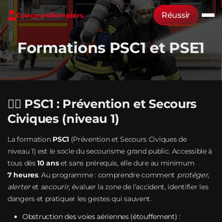
Réussir
Concours
Pompiers
Formations PSC1 et PSE1
🧑‍⚕️ PSC1 : Prévention et Secours
Civiques (niveau 1)
La formation
PSC1
(Prévention et Secours Civiques de
niveau 1) est le socle du secourisme grand public. Accessible à
tous dès
10 ans
et sans prérequis, elle dure au minimum
7 heures
. Au programme : comprendre comment
protéger
,
alerter
et
secourir
, évaluer la zone de l'accident, identifier les
dangers et pratiquer les gestes qui sauvent.
Obstruction des voies aériennes (étouffement) :