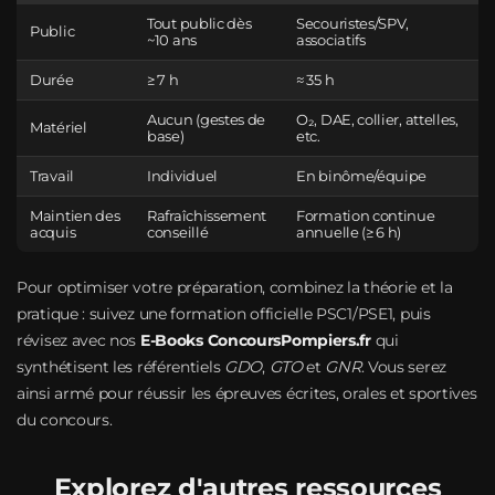
Tout public dès
Secouristes/SPV,
Public
~10 ans
associatifs
Durée
≥ 7 h
≈ 35 h
Aucun (gestes de
O₂, DAE, collier, attelles,
Matériel
base)
etc.
Travail
Individuel
En binôme/équipe
Maintien des
Rafraîchissement
Formation continue
acquis
conseillé
annuelle (≥ 6 h)
Pour optimiser votre préparation, combinez la théorie et la
pratique : suivez une formation officielle PSC1/PSE1, puis
révisez avec nos
E‑Books ConcoursPompiers.fr
qui
synthétisent les référentiels
GDO
,
GTO
et
GNR
. Vous serez
ainsi armé pour réussir les épreuves écrites, orales et sportives
du concours.
Explorez d'autres ressources