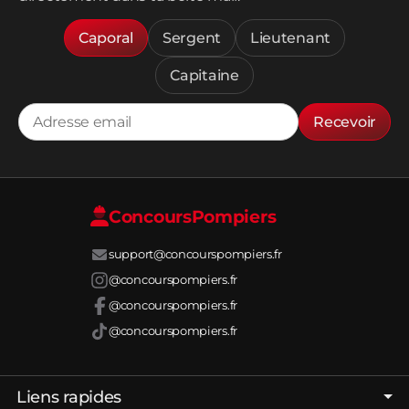
Caporal
Sergent
Lieutenant
Capitaine
Recevoir
Concours
Pompiers
support@concourspompiers.fr
@concourspompiers.fr
@concourspompiers.fr
@concourspompiers.fr
Liens rapides