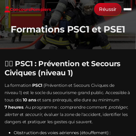
Réussir
Concours
Pompiers
Formations PSC1 et PSE1
🧑‍⚕️ PSC1 : Prévention et Secours
Civiques (niveau 1)
La formation
PSC1
(Prévention et Secours Civiques de
niveau 1) est le socle du secourisme grand public. Accessible à
tous dès
10 ans
et sans prérequis, elle dure au minimum
7 heures
. Au programme : comprendre comment
protéger
,
alerter
et
secourir
, évaluer la zone de l'accident, identifier les
dangers et pratiquer les gestes qui sauvent.
Obstruction des voies aériennes (étouffement) :