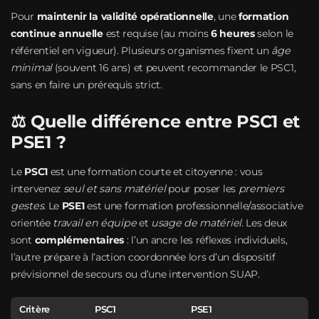
Pour
maintenir la validité opérationnelle
, une
formation
continue annuelle
est requise (au moins
6 heures
selon le
référentiel en vigueur). Plusieurs organismes fixent un
âge
minimal
(souvent 16 ans) et peuvent recommander le PSC1,
sans en faire un prérequis strict.
⚖️ Quelle différence entre PSC1 et
PSE1 ?
Le
PSC1
est une formation courte et citoyenne : vous
intervenez
seul et sans matériel
pour poser les
premiers
gestes
. Le
PSE1
est une formation professionnelle/associative
orientée
travail en équipe
et
usage de matériel
. Les deux
sont
complémentaires
: l’un ancre les réflexes individuels,
l’autre prépare à l’action coordonnée lors d’un dispositif
prévisionnel de secours ou d’une intervention SUAP.
Critère
PSC1
PSE1