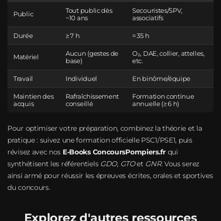
Tout public dès
Secouristes/SPV,
Public
~10 ans
associatifs
Durée
≥ 7 h
≈ 35 h
Aucun (gestes de
O₂, DAE, collier, attelles,
Matériel
base)
etc.
Travail
Individuel
En binôme/équipe
Maintien des
Rafraîchissement
Formation continue
acquis
conseillé
annuelle (≥ 6 h)
Pour optimiser votre préparation, combinez la théorie et la
pratique : suivez une formation officielle PSC1/PSE1, puis
révisez avec nos
E‑Books ConcoursPompiers.fr
qui
synthétisent les référentiels
GDO
,
GTO
et
GNR
. Vous serez
ainsi armé pour réussir les épreuves écrites, orales et sportives
du concours.
Explorez d'autres ressources