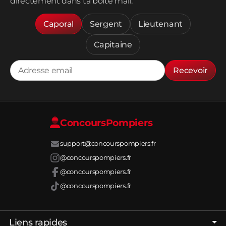
directement dans ta boîte mail.
Caporal
Sergent
Lieutenant
Capitaine
Recevoir
Concours
Pompiers
support@concourspompiers.fr
@concourspompiers.fr
@concourspompiers.fr
@concourspompiers.fr
Liens rapides