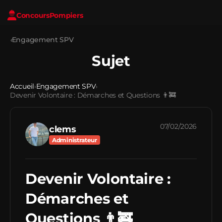
Concours
Pompiers
‹
Engagement SPV
Sujet
Accueil
Engagement SPV
›
›
Devenir Volontaire : Démarches et Questions 👨‍🚒
07/02/2026
clems
Administrateur
Devenir Volontaire :
Démarches et
Questions 👨‍🚒