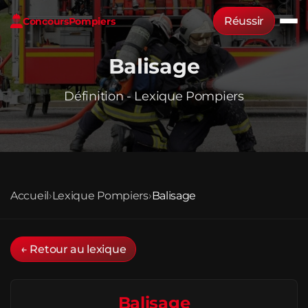
Réussir
Concours
Pompiers
Balisage
Définition - Lexique Pompiers
Accueil
›
Lexique Pompiers
›
Balisage
← Retour au lexique
Balisage