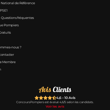
 National de Référence
 PSE1
- Questions fréquentes
ue Pompiers
ratuits
ommes-nous ?
contacter
ce Membre
n
Avis
Clients
4,6 • 10 Avis
ConcoursPompiers est évalué 4,6/5 selon les candidats.
Voir les avis