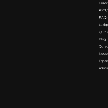
Guide
PSC1 /
F.A.Q 
Lexiq
QCM G
Blog
Qui s
Nous 
Espa
Admi