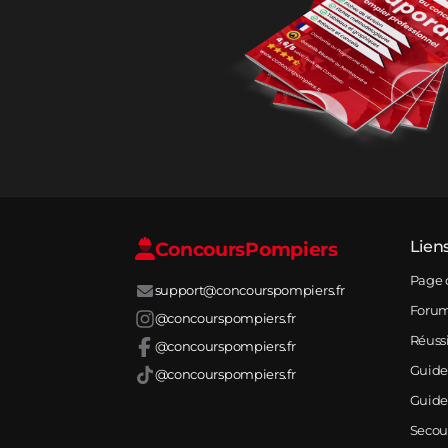
Concours
Pompiers
Lien
Page 
support@concourspompiers.fr
Foru
@concourspompiers.fr
Réuss
@concourspompiers.fr
Guide
@concourspompiers.fr
Guide
Secou