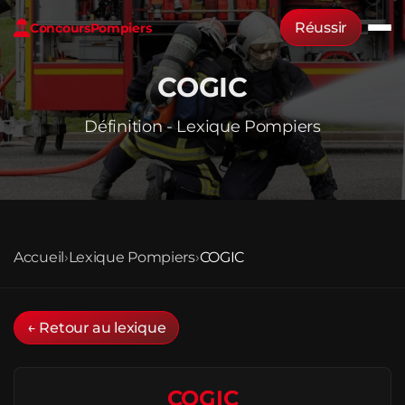
Réussir
Concours
Pompiers
COGIC
Définition - Lexique Pompiers
Accueil
›
Lexique Pompiers
›
COGIC
← Retour au lexique
COGIC