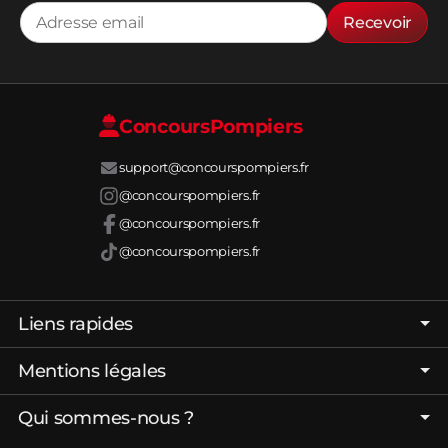
Recevoir
Concours
Pompiers
support@concourspompiers.fr
@concourspompiers.fr
@concourspompiers.fr
@concourspompiers.fr
Liens rapides
Page d'accueil
Mentions légales
Forum
C.G.V. - C.G.U.
Qui sommes-nous ?
Réussir son Concours Pompiers
Politique de confidentialité