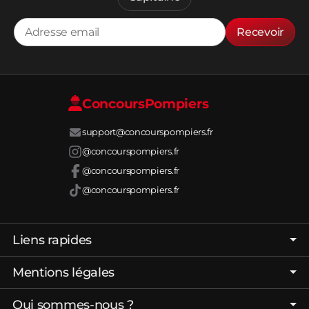
Recevoir
Concours
Pompiers
support@concourspompiers.fr
@concourspompiers.fr
@concourspompiers.fr
@concourspompiers.fr
Liens rapides
Page d'accueil
Mentions légales
Forum
C.G.V. - C.G.U.
Qui sommes-nous ?