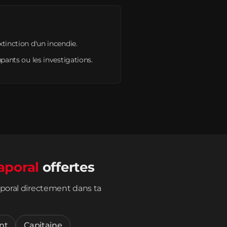
xtinction d'un incendie.
upants ou les investigations.
aporal
offertes
poral directement dans ta
nt
Capitaine