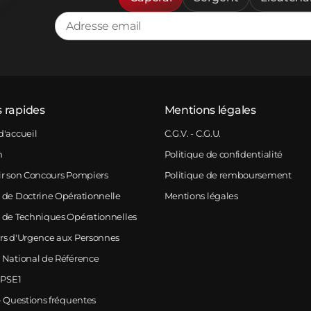
s rapides
Mentions légales
d'accueil
C.G.V. - C.G.U.
m
Politique de confidentialité
ir son Concours Pompiers
Politique de remboursement
 de Doctrine Opérationnelle
Mentions légales
 de Techniques Opérationnelles
rs d'Urgence aux Personnes
 National de Référence
 PSE1
- Questions fréquentes