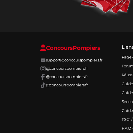
Concours
Pompiers
Lien
Page 
support@concourspompiers.fr
Foru
@concourspompiers.fr
Réuss
@concourspompiers.fr
Guide
@concourspompiers.fr
Guide
Secou
Guide
PSC1 /
F.A.Q 