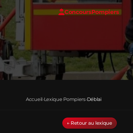
Concours
Pompiers
Accueil
›
Lexique Pompiers
›
Déblai
← Retour au lexique