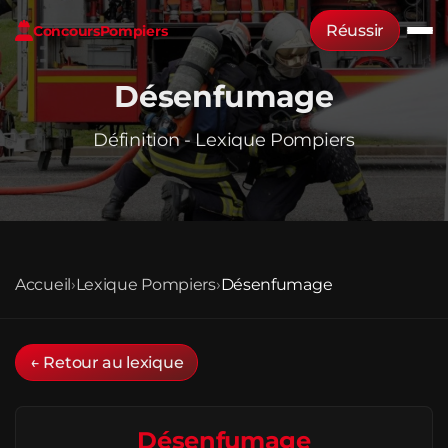
Réussir
Concours
Pompiers
Désenfumage
Définition - Lexique Pompiers
Accueil
›
Lexique Pompiers
›
Désenfumage
← Retour au lexique
Désenfumage