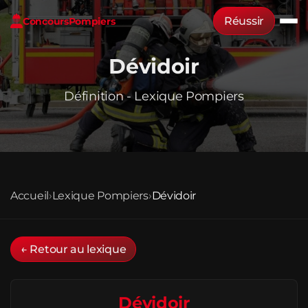
Réussir
Concours
Pompiers
Dévidoir
Définition - Lexique Pompiers
Accueil
›
Lexique Pompiers
›
Dévidoir
← Retour au lexique
Dévidoir