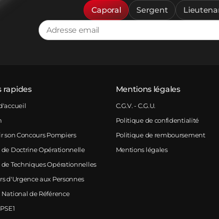
Caporal
Sergent
Lieutena
s rapides
Mentions légales
d'accueil
C.G.V. - C.G.U.
m
Politique de confidentialité
ir son Concours Pompiers
Politique de remboursement
 de Doctrine Opérationnelle
Mentions légales
 de Techniques Opérationnelles
rs d'Urgence aux Personnes
 National de Référence
 PSE1