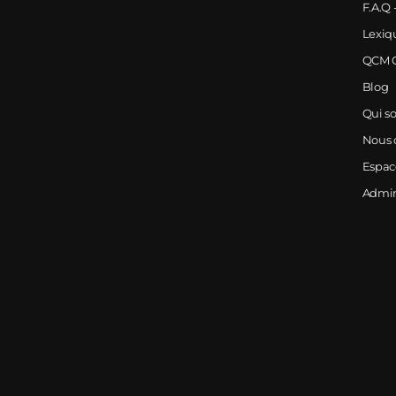
F.A.Q 
Lexiq
QCM G
Blog
Qui s
Nous 
Espa
Admi