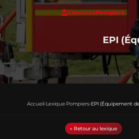
Concours
Pompiers
EPI (Éq
Accueil
›
Lexique Pompiers
›
EPI (Équipement de 
← Retour au lexique