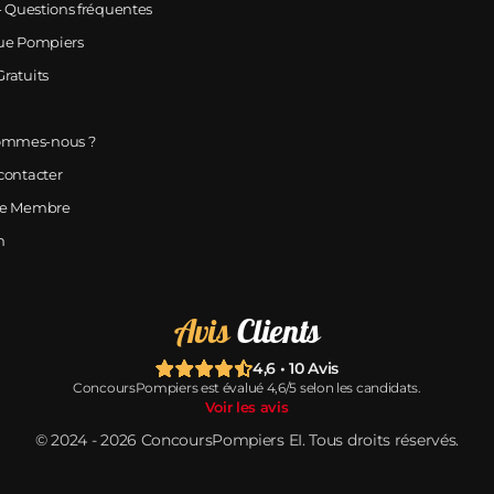
- Questions fréquentes
ue Pompiers
ratuits
ommes-nous ?
contacter
ce Membre
n
Avis
Clients
4,6 • 10 Avis
ConcoursPompiers est évalué 4,6/5 selon les candidats.
Voir les avis
© 2024 ‑ 2026 ConcoursPompiers EI. Tous droits réservés.