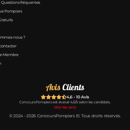
- Questions fréquentes
ue Pompiers
ratuits
ommes-nous ?
contacter
ce Membre
n
Avis
Clients
4,6 • 10 Avis
ConcoursPompiers est évalué 4,6/5 selon les candidats.
Voir les avis
© 2024 ‑ 2026 ConcoursPompiers EI. Tous droits réservés.