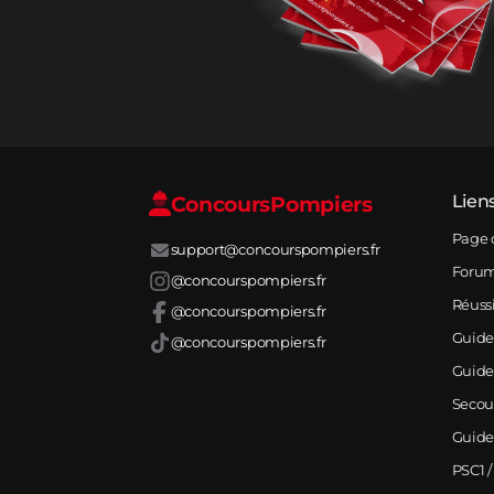
Concours
Pompiers
Lien
Page 
support@concourspompiers.fr
Foru
@concourspompiers.fr
Réuss
@concourspompiers.fr
Guide
@concourspompiers.fr
Guide
Secou
Guide
PSC1 /