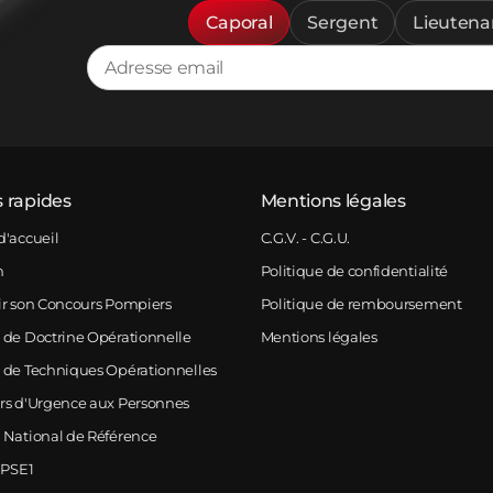
Caporal
Sergent
Lieutena
s rapides
Mentions légales
d'accueil
C.G.V. - C.G.U.
m
Politique de confidentialité
ir son Concours Pompiers
Politique de remboursement
 de Doctrine Opérationnelle
Mentions légales
 de Techniques Opérationnelles
rs d'Urgence aux Personnes
 National de Référence
 PSE1