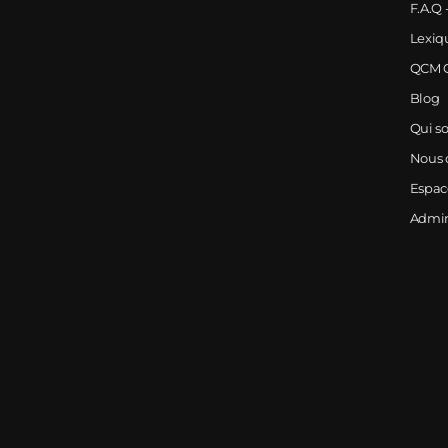
F.A.Q 
Lexiq
QCM G
Blog
Qui s
Nous 
Espa
Admi