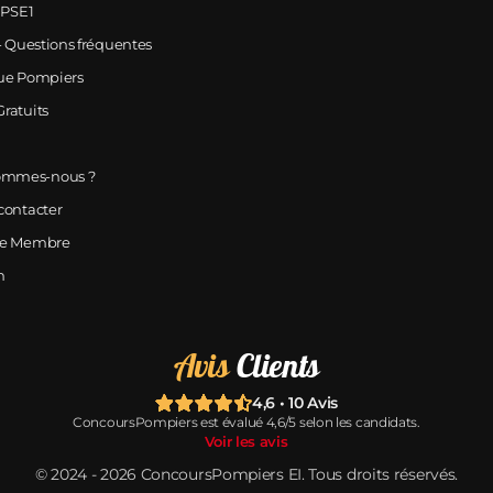
 PSE1
- Questions fréquentes
ue Pompiers
ratuits
ommes-nous ?
contacter
ce Membre
n
Avis
Clients
4,6 • 10 Avis
ConcoursPompiers est évalué 4,6/5 selon les candidats.
Voir les avis
© 2024 ‑ 2026 ConcoursPompiers EI. Tous droits réservés.