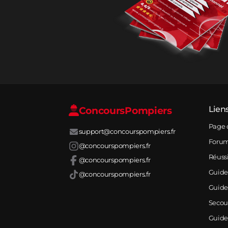
Concours
Pompiers
Lien
Page 
support@concourspompiers.fr
Foru
@concourspompiers.fr
Réuss
@concourspompiers.fr
Guide
@concourspompiers.fr
Guide
Secou
Guide