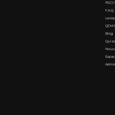
PSC1 /
F.A.Q 
Lexiq
QCM G
Blog
Qui s
Nous 
Espa
Admi