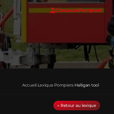
Concours
Pompiers
Accueil
›
Lexique Pompiers
›
Halligan tool
← Retour au lexique