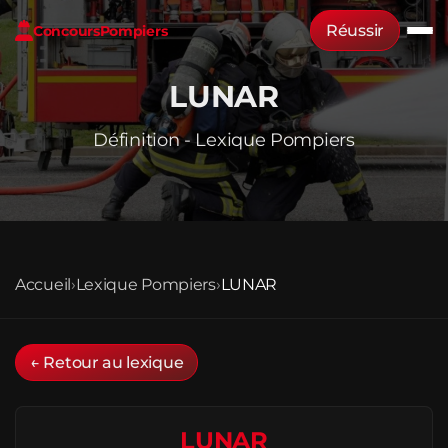
Réussir
Concours
Pompiers
LUNAR
Définition - Lexique Pompiers
Accueil
›
Lexique Pompiers
›
LUNAR
← Retour au lexique
LUNAR