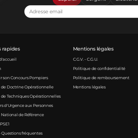
s rapides
Mentions légales
d'accueil
C.G.V. - C.G.U.
m
Politique de confidentialité
ir son Concours Pompiers
Politique de remboursement
 de Doctrine Opérationnelle
Mentions légales
 de Techniques Opérationnelles
rs d'Urgence aux Personnes
 National de Référence
 PSE1
- Questions fréquentes