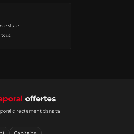
nce vitale.
 tous.
aporal
offertes
poral directement dans ta
nt
Capitaine