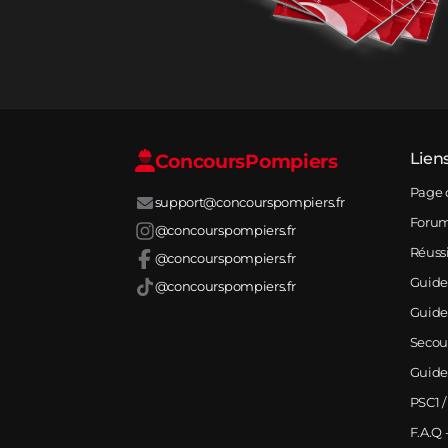
Concours
Pompiers
Lien
Page 
support@concourspompiers.fr
Foru
@concourspompiers.fr
Réuss
@concourspompiers.fr
Guide
@concourspompiers.fr
Guide
Secou
Guide
PSC1 /
F.A.Q 