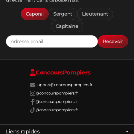
directement dans ta boîte mail.
Caporal
Sergent
Lieutenant
Capitaine
Recevoir
Concours
Pompiers
support@concourspompiers.fr
@concourspompiers.fr
@concourspompiers.fr
@concourspompiers.fr
Liens rapides