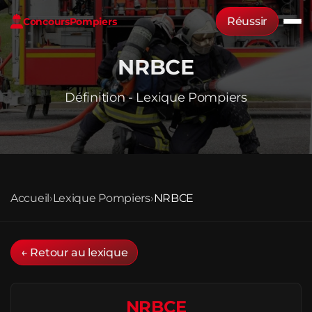
Réussir
Concours
Pompiers
NRBCE
Définition - Lexique Pompiers
Accueil
›
Lexique Pompiers
›
NRBCE
← Retour au lexique
NRBCE