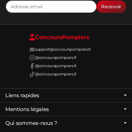
Recevoir
Concours
Pompiers
support@concourspompiers.fr
@concourspompiers.fr
@concourspompiers.fr
@concourspompiers.fr
Liens rapides
Page d'accueil
Mentions légales
Forum
C.G.V. - C.G.U.
Qui sommes-nous ?
Réussir son Concours Pompiers
Politique de confidentialité