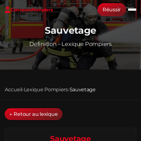
Réussir
Concours
Pompiers
Sauvetage
Définition - Lexique Pompiers
Accueil
›
Lexique Pompiers
›
Sauvetage
← Retour au lexique
Sauvetage