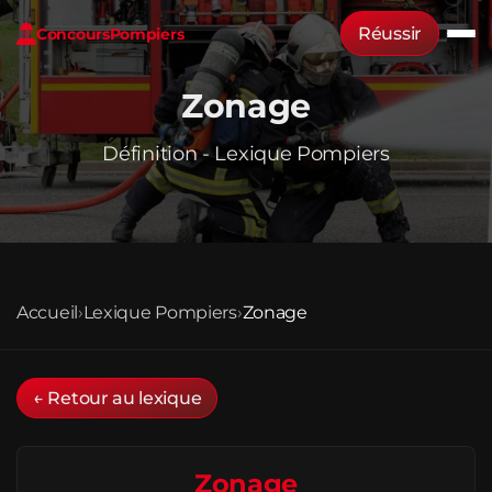
Réussir
Concours
Pompiers
Zonage
Définition - Lexique Pompiers
Accueil
›
Lexique Pompiers
›
Zonage
← Retour au lexique
Zonage