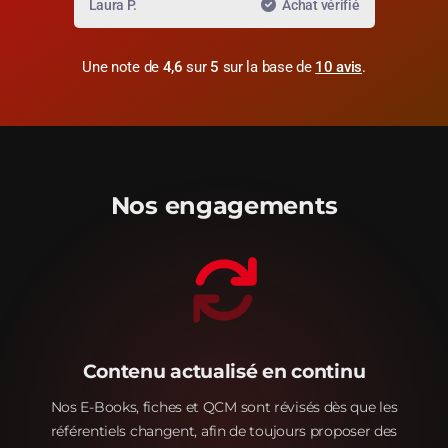
érifié
Laura P.
Achat vérifié
Thom
Une note de
4,6
sur
5
sur la base de
10 avis
.
Nos engagements
Contenu actualisé en continu
Nos E-Books, fiches et QCM sont révisés dès que les
référentiels changent, afin de toujours proposer des