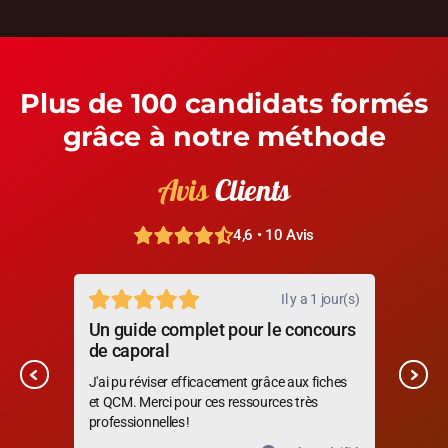
Plus de 100 candidats formés
grâce à notre méthode
Avis
Clients
4,6 • 10 Avis
jour(s)
Il y a 1 jour(s)
Un guide complet pour le concours
Méth
de caporal
Les e
J'ai 
se
J'ai pu réviser efficacement grâce aux fiches
concre
ment.
et QCM. Merci pour ces ressources très
professionnelles !