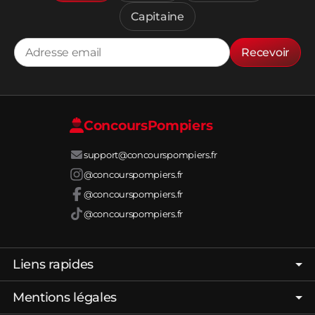
Capitaine
Recevoir
Concours
Pompiers
support@concourspompiers.fr
@concourspompiers.fr
@concourspompiers.fr
@concourspompiers.fr
Liens rapides
Page d'accueil
Mentions légales
Forum