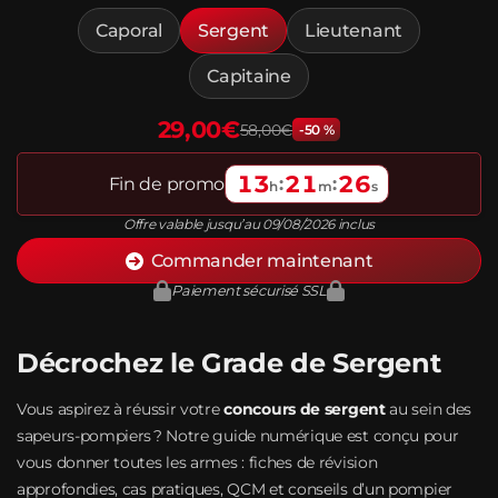
Caporal
Sergent
Lieutenant
Capitaine
29,00€
58,00€
-50 %
13
21
25
Fin de promo
:
:
h
m
s
Offre valable jusqu’au 09/08/2026 inclus
Commander maintenant
Paiement sécurisé SSL
Décrochez le Grade de Sergent
Vous aspirez à réussir votre
concours de sergent
au sein des
sapeurs-pompiers ? Notre guide numérique est conçu pour
vous donner toutes les armes : fiches de révision
approfondies, cas pratiques, QCM et conseils d’un pompier