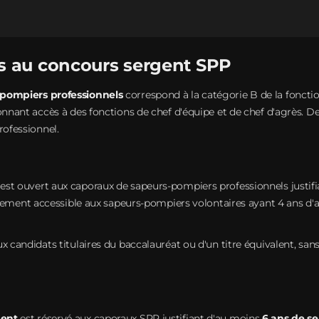
s au concours sergent SPP
-pompiers professionnels
correspond à la catégorie B de la fonction 
onnant accès à des fonctions de chef d'équipe et de chef d'agrès. D
rofessionnel.
est ouvert aux caporaux de sapeurs-pompiers professionnels justif
lement accessible aux sapeurs-pompiers volontaires ayant 4 ans d'an
x candidats titulaires du baccalauréat ou d'un titre équivalent, san
gent
est réservé aux caporaux SPP justifiant d'au moins
6 ans de ser