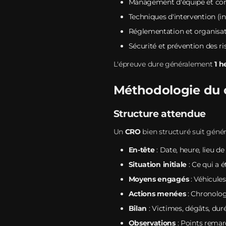
Management d'équipe et c
Techniques d'intervention (i
Réglementation et organisat
Sécurité et prévention des r
L'épreuve dure généralement
1 h
Méthodologie du 
Structure attendue
Un
CRO
bien structuré suit génér
En-tête
: Date, heure, lieu de
Situation initiale
: Ce qui a é
Moyens engagés
: Véhicules
Actions menées
: Chronolog
Bilan
: Victimes, dégâts, duré
Observations
: Points remarq