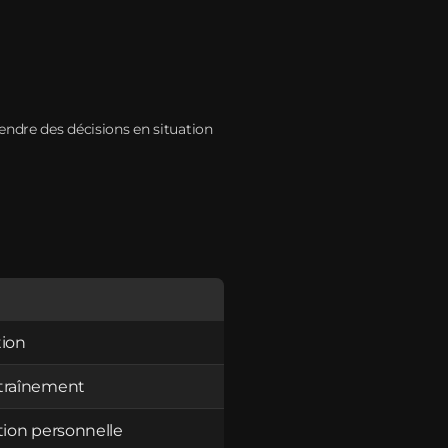
endre des décisions en situation
tion
ntraînement
tion personnelle