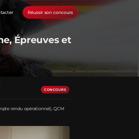
tacter
Réussir son concours
e, Épreuves et
CONCOURS
ompte rendu opérationnel), QCM