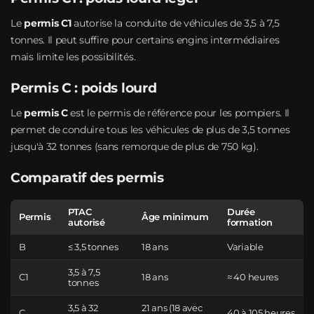
Le
permis C1
autorise la conduite de véhicules de 3,5 à 7,5
tonnes. Il peut suffire pour certains engins intermédiaires
mais limite les possibilités.
Permis C : poids lourd
Le
permis C
est le permis de référence pour les pompiers. Il
permet de conduire tous les véhicules de plus de 3,5 tonnes
jusqu'à 32 tonnes (sans remorque de plus de 750 kg).
Comparatif des permis
PTAC
Durée
Permis
Âge minimum
autorisé
formation
B
≤ 3,5 tonnes
18 ans
Variable
3,5 à 7,5
C1
18 ans
≈ 40 heures
tonnes
3,5 à 32
21 ans (18 avec
C
40 à 105 heures